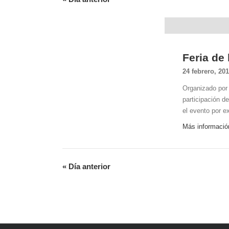
Eventos
Feria de
24 febrero, 20
Organizado por
participación d
el evento por e
Más informació
«
Día anterior