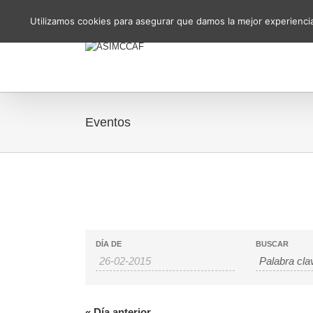
Utilizamos cookies para asegurar que damos la mejor experiencia 
Eventos
Navegación
Búsqueda
DÍA DE
BUSCAR
de
de
búsqueda
Eventos
y
vistas
de
«
Día anterior