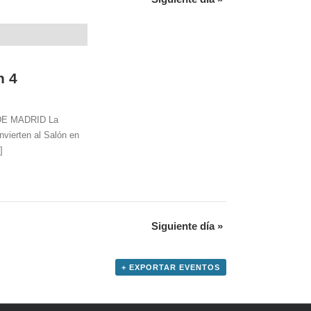
n 4
A DE MADRID La
nvierten al Salón en
]
Siguiente día
»
+ EXPORTAR EVENTOS