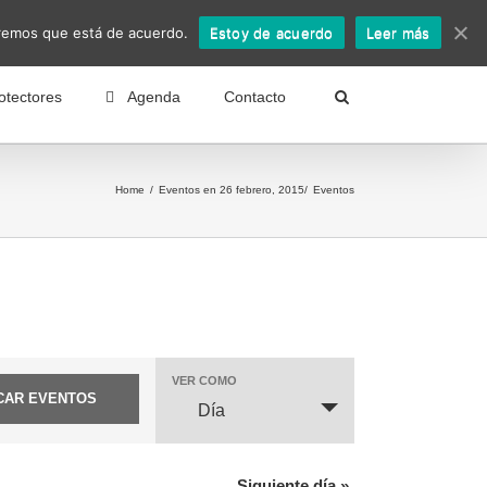
Nosotros
Noticias
Boletín Asimccaf
Acceder
miremos que está de acuerdo.
Estoy de acuerdo
Leer más
otectores
Agenda
Contacto
Home
Eventos en 26 febrero, 2015
Eventos
VER COMO
Navegación
de
Día
vistas
de
Evento
Siguiente día
»