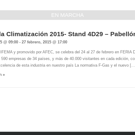
EN MARCHA
 la Climatización 2015- Stand 4D29 – Pabelló
15 @ 09:00
-
27 febrero, 2015 @ 17:00
 IFEMA y promovido por AFEC, se celebra del 24 al 27 de febrero en FERI
e 590 empresas de 34 países, y más de 40.000 visitantes en cada edición, co
xcelencia de esta industria en nuestro país La normativa F-Gas y el nuevo […
n »