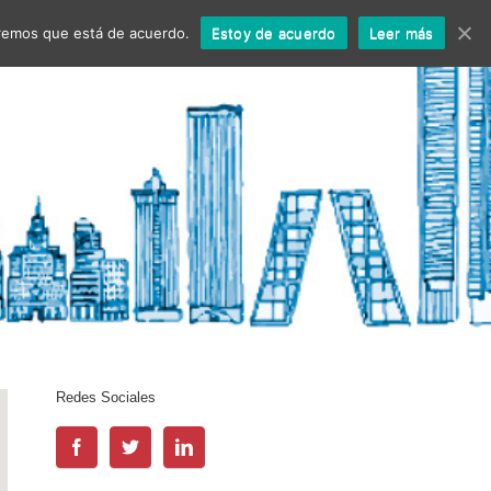
Nosotros
Noticias
Boletín Asimccaf
Acceder
miremos que está de acuerdo.
Estoy de acuerdo
Leer más
Redes Sociales